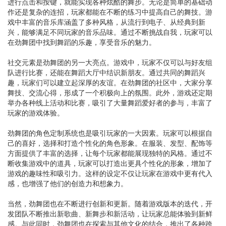
进行点击和按键，就能实现各种炫酷的舞步。无论是简单的基础动
作还是复杂的连招，玩家都能在不断的练习中提高自己的舞技。游
戏中丰富的音乐库涵盖了多种风格，从流行到电子、从经典到新
兴，能够满足不同玩家的音乐品味。通过不断挑战自我，玩家可以
在劲舞团中找到舞蹈的乐趣，享受音乐的魅力。
社交元素是劲舞团的另一大亮点。游戏中，玩家不仅可以与好友组
队进行比赛，还能在舞蹈大厅中结识新朋友。通过共同的舞蹈兴
趣，玩家们可以建立起深厚的友谊。在劲舞团的社区中，大家分享
舞技、交流心得，形成了一个积极向上的氛围。此外，游戏还定期
举办各种线上活动和比赛，吸引了大量舞蹈爱好者的参与，丰富了
玩家的游戏体验。
劲舞团的角色定制系统也是吸引玩家的一大因素。玩家可以根据自
己的喜好，选择和打造个性化的角色形象。在服装、发型、配饰等
方面提供了丰富的选择，让每个玩家都能展现独特的风格。通过不
断收集游戏中的道具，玩家可以打造出更具个性化的形象，增加了
游戏的趣味性和吸引力。这样的设定不仅让玩家在游戏中更有代入
感，也增强了他们的创造力和想象力。
当然，劲舞团也在不断进行创新和更新。随着游戏版本的迭代，开
发团队不断推出新歌曲、新舞步和新活动，让玩家总能体验到新鲜
感。与此同时，劲舞团也在探索与其他文化的结合，推出了各种跨