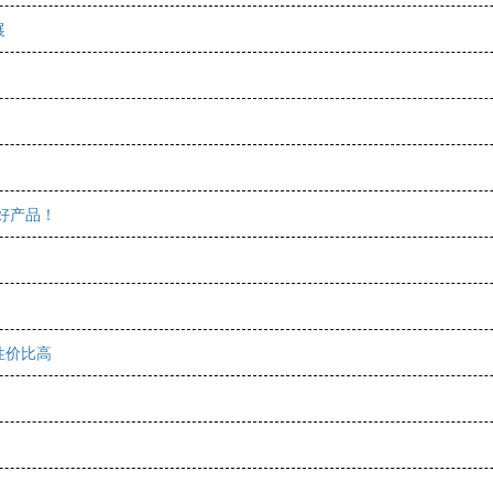
展
好产品！
性价比高