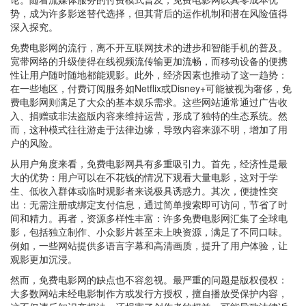
势，成为许多影迷替代选择，但其背后的运作机制和潜在风险值得
深入探究。
免费电影网的流行，离不开互联网技术的进步和智能手机的普及。
宽带网络的升级使得在线视频流传输更加流畅，而移动设备的便携
性让用户随时随地都能观影。此外，经济因素也推动了这一趋势：
在一些地区，付费订阅服务如Netflix或Disney+可能被视为奢侈，免
费电影网则满足了大众的基本娱乐需求。这些网站通常通过广告收
入、捐赠或非法盗版内容来维持运营，形成了独特的生态系统。然
而，这种模式往往游走于法律边缘，导致内容来源不明，增加了用
户的风险。
从用户角度来看，免费电影网具有多重吸引力。首先，经济性是最
大的优势：用户可以在不花钱的情况下观看大量电影，这对于学
生、低收入群体或临时观影者来说极具诱惑力。其次，便捷性突
出：无需注册或绑定支付信息，通过简单搜索即可访问，节省了时
间和精力。再者，资源多样性丰富：许多免费电影网汇集了全球电
影，包括独立制作、小众影片甚至未上映资源，满足了不同口味。
例如，一些网站提供多语言字幕和高清画质，提升了用户体验，让
观影更加沉浸。
然而，免费电影网的缺点也不容忽视。最严重的问题是版权侵权：
大多数网站未经电影制作方或发行方授权，擅自播放受保护内容，