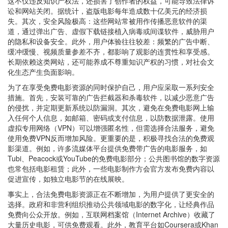
这不仅违反知识产权法，还损害了创作者的权益，可能导致法律诉
讼和网站关闭。据统计，盗版电影每年造成数十亿美元的经济损
失。其次，安全风险极高：这些网站常被用作传播恶意软件的渠
道，通过弹出广告、虚假下载链接植入病毒或间谍软件，威胁用户
的隐私和设备安全。此外，用户体验往往较差：频繁的广告中断、
缓冲缓慢、视频质量参差不齐，都影响了观影的连贯性和享受感。
长期依赖这类网站，还可能养成不尊重知识产权的习惯，对社会文
化生态产生负面影响。
为了在享受免费电影资源的同时保护自己，用户应采取一系列安全
措施。首先，安装可靠的广告拦截器和杀毒软件，以减少恶意广告
的侵扰，并定期更新系统以防漏洞。其次，避免在免费电影网上输
入任何个人信息，如邮箱、密码或支付信息，以防数据泄露。使用
虚拟专用网络（VPN）可以增强匿名性，但需选择合法服务，避免
使用免费VPN反而增加风险。更重要的是，积极寻找合法的免费观
影渠道。例如，许多流媒体平台提供免费带广告的电影服务，如
Tubi、Peacock或YouTube的免费电影部分；公共图书馆的数字资源
也常包括电影租赁；此外，一些电影制作方会官方发布免费内容以
促进宣传，如独立电影节的在线展映。
事实上，合法免费电影资源正在不断增加，为用户提供了更安全的
选择。政府和非营利组织推动公共领域电影的数字化，让经典作品
免费向公众开放。例如，互联网档案馆（Internet Archive）收藏了
大量历史电影，可供免费观看。此外，教育平台如Coursera或Khan