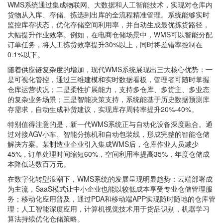
WMS系统通过集成物联网、大数据和人工智能技术，实现对仓库内
货物从入库、存储、拣选到出库的全流程精准管理。系统能够实时
监控库存状态，优化存储空间利用率，并自动生成最优拣货路径，
大幅提升作业效率。例如，在电商仓储场景中，WMS可以智能分配
订单任务，将人工拣货效率提升30%以上，同时将差错率控制在
0.1%以下。
随着供应链复杂度的增加，现代WMS系统展现出三大核心优势：一
是可视化管控，通过三维建模和实时数据看板，管理者可随时掌握
仓库运营状况；二是柔性扩展能力，支持多仓库、多货主、多业态
的复杂业务场景；三是智能决策支持，系统能基于历史数据预测库
存需求，自动生成补货建议，实现库存周转率提升20%-40%。
特别值得注意的是，新一代WMS系统正与自动化设备深度融合。通
过对接AGV小车、智能分拣机和自动包装线，形成完整的智能仓储
解决方案。某制造业企业引入集成WMS后，仓库作业人员减少
45%，订单处理时间缩短60%，空间利用率提高35%，年度仓储成
本降低达数百万元。
在数字化转型浪潮下，WMS系统的发展呈现明显趋势：云端部署成
为主流，SaaS模式让中小企业也能以较低成本享受专业仓储管理服
务；移动化应用普及，通过PDA和移动端APP实现随时随地的仓库管
理；人工智能深度应用，计算机视觉技术用于货品识别，机器学习
算法持续优化仓储策略。