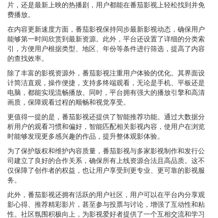
片，还是最新上映的热播剧，用户都能在番茄影视上轻松找到并免
费播放。
在内容更新速度方面，番茄影视保持同步最新影视动态，确保用户
能够第一时间欣赏到最新资源。此外，平台还设置了详细的分类索
引，方便用户根据类型、地区、年份等条件进行筛选，提高了内容
的查找效率。
除了丰富的影视资源外，番茄影视注重用户体验的优化。其界面设
计简洁直观，操作便捷，支持多终端观看，无论是手机、平板还是
电脑，都能实现流畅播放。同时，平台拥有强大的播放引擎和高清
画质，保障观看过程的顺畅和视觉享受。
更值得一提的是，番茄影视还提供了智能推荐功能。通过大数据分
析用户的观看习惯和偏好，智能匹配相关影视内容，使用户在浏览
时能够发现更多感兴趣的作品，提升整体观影体验。
为了保护版权和维护内容质量，番茄影视与多家影视制作和发行公
司建立了良好的合作关系，确保所有上线资源合法且高品质。这不
仅保障了创作者的权益，也让用户享受到更专业、更可靠的影视服
务。
此外，番茄影视还拥有活跃的用户社区，用户可以在平台内分享观
影心得、推荐精彩影片，甚至参与投票与讨论，增强了互动性和粘
性。社区氛围积极向上，为影视爱好者提供了一个互相交流和学习