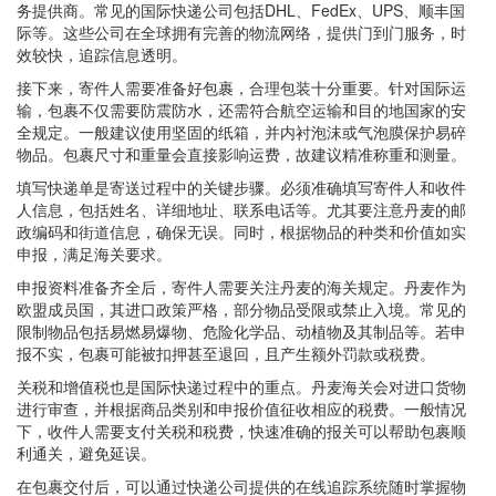
务提供商。常见的国际快递公司包括DHL、FedEx、UPS、顺丰国
际等。这些公司在全球拥有完善的物流网络，提供门到门服务，时
效较快，追踪信息透明。
接下来，寄件人需要准备好包裹，合理包装十分重要。针对国际运
输，包裹不仅需要防震防水，还需符合航空运输和目的地国家的安
全规定。一般建议使用坚固的纸箱，并内衬泡沫或气泡膜保护易碎
物品。包裹尺寸和重量会直接影响运费，故建议精准称重和测量。
填写快递单是寄送过程中的关键步骤。必须准确填写寄件人和收件
人信息，包括姓名、详细地址、联系电话等。尤其要注意丹麦的邮
政编码和街道信息，确保无误。同时，根据物品的种类和价值如实
申报，满足海关要求。
申报资料准备齐全后，寄件人需要关注丹麦的海关规定。丹麦作为
欧盟成员国，其进口政策严格，部分物品受限或禁止入境。常见的
限制物品包括易燃易爆物、危险化学品、动植物及其制品等。若申
报不实，包裹可能被扣押甚至退回，且产生额外罚款或税费。
关税和增值税也是国际快递过程中的重点。丹麦海关会对进口货物
进行审查，并根据商品类别和申报价值征收相应的税费。一般情况
下，收件人需要支付关税和税费，快速准确的报关可以帮助包裹顺
利通关，避免延误。
在包裹交付后，可以通过快递公司提供的在线追踪系统随时掌握物