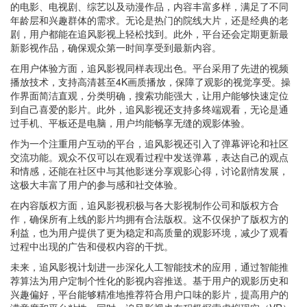
的电影、电视剧、综艺以及动漫作品，内容丰富多样，满足了不同
年龄层和兴趣群体的需求。无论是热门的院线大片，还是经典的老
剧，用户都能在追风影视上轻松找到。此外，平台还会定期更新最
新影视作品，确保观众第一时间享受到最新内容。
在用户体验方面，追风影视同样表现出色。平台采用了先进的视频
播放技术，支持高清甚至4K画质播放，保障了观影的视觉享受。操
作界面简洁直观，分类明确，搜索功能强大，让用户能够快速定位
到自己喜爱的影片。此外，追风影视还支持多终端观看，无论是通
过手机、平板还是电脑，用户均能畅享无缝的观影体验。
作为一个注重用户互动的平台，追风影视还引入了弹幕评论和社区
交流功能。观众不仅可以在观看过程中发送弹幕，表达自己的观点
和情感，还能在社区中与其他影迷分享观影心得，讨论剧情发展，
这极大丰富了用户的参与感和社交体验。
在内容版权方面，追风影视积极与各大影视制作公司和版权方合
作，确保所有上线的影片均拥有合法版权。这不仅保护了版权方的
利益，也为用户提供了更为稳定和高质量的观影环境，减少了观看
过程中出现的广告和侵权内容的干扰。
未来，追风影视计划进一步深化人工智能技术的应用，通过智能推
荐算法为用户定制个性化的影视内容推送。基于用户的观影历史和
兴趣偏好，平台能够精准地推荐符合用户口味的影片，提高用户的