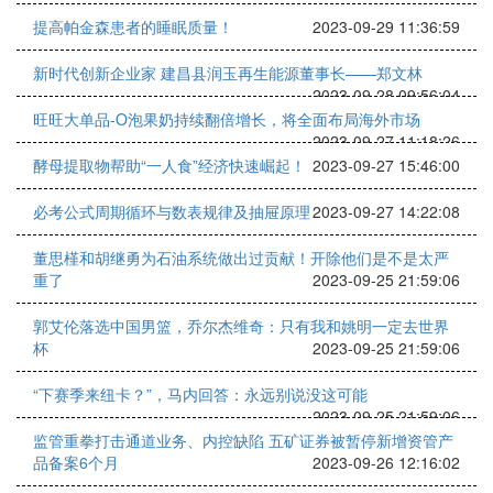
提高帕金森患者的睡眠质量！
2023-09-29 11:36:59
新时代创新企业家 建昌县润玉再生能源董事长——郑文林
2023-09-28 09:56:04
旺旺大单品-O泡果奶持续翻倍增长，将全面布局海外市场
2023-09-27 11:18:26
酵母提取物帮助“一人食”经济快速崛起！
2023-09-27 15:46:00
必考公式周期循环与数表规律及抽屉原理
2023-09-27 14:22:08
董思槿和胡继勇为石油系统做出过贡献！开除他们是不是太严
重了
2023-09-25 21:59:06
郭艾伦落选中国男篮，乔尔杰维奇：只有我和姚明一定去世界
杯
2023-09-25 21:59:06
“下赛季来纽卡？”，马内回答：永远别说没这可能
2023-09-25 21:59:06
监管重拳打击通道业务、内控缺陷 五矿证券被暂停新增资管产
品备案6个月
2023-09-26 12:16:02